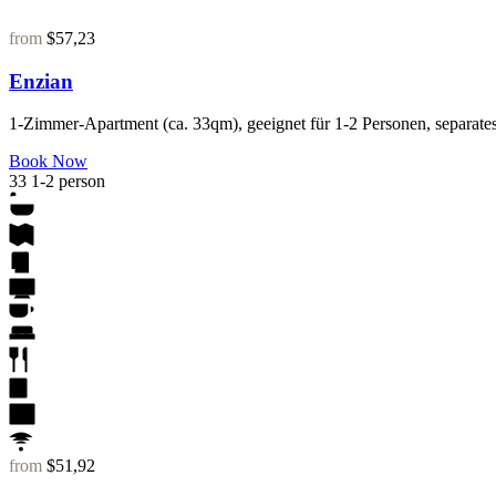
from
$57,23
Enzian
1-Zimmer-Apartment (ca. 33qm), geeignet für 1-2 Personen, separates
Book Now
33
1-2 person
from
$51,92